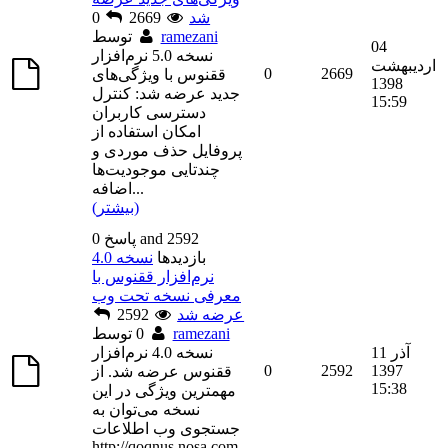
شد
2669
0
ramezani
توسط
04
نسخه 5.0 نرم‌افزار
اردیبهشت
0
2669
ققنوس با ویژگی‌های
1398
جدید عرضه شد: کنترل
15:59
دسترسی کاربران
امکان استفاده از
پروفایل حذف موردی و
چندتایی موجودیت‌ها
...
اضافه
(بیشتر)
0 پاسخ and 2592
بازديدها
نسخه 4.0
نرم‌افزار ققنوس با
معرفی نسخه تحت وب
عرضه شد
2592
ramezani
توسط
0
11 آذر
نسخه 4.0 نرم‌افزار
0
2592
1397
ققنوس عرضه شد. از
15:38
مهمترین ویژگی در این
نسخه می‌توان به
جستجوی وب اطلاعات
http://qoqnus.nosa.com