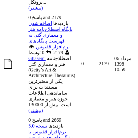
...
پروتکل
(بیشتر)
0 پاسخ and 2179
بازديدها
اضافه شدن
پایگاه اصطلاح‌نامه هنر
و معماری گتی به
فهرست پایگاه‌های
نرم‌افزار ققنوس
توسط
2179
0
06 مرداد
اصطلاح‌نامه
Ghasemi
0
2179
1398
هنر و معماری گتی
10:59
(Getty’s Art &
Architecture Thesaurus)
یکی از معتبرترین
مستندات برای
ساماندهی اطلاعات
حوزه هنر و معماری
...
است. بیش از 130000
(بیشتر)
0 پاسخ and 2669
بازديدها
نسخه 5.0
نرم‌افزار ققنوس با
ویژگی‌های جدید عرضه