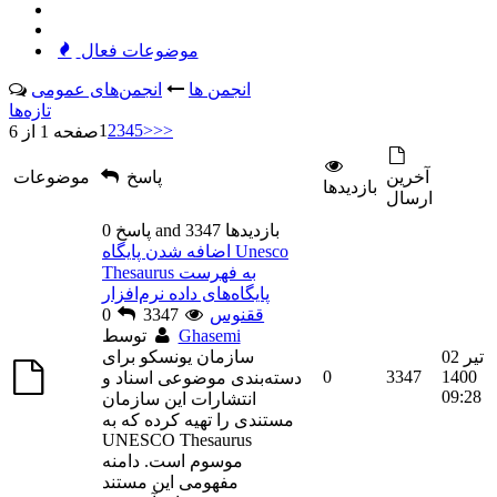
موضوعات فعال
انجمن ها
انجمن‌های عمومی
تازه‌ها
1
2
3
4
5
>
>>
صفحه 1 از 6
آخرين
پاسخ
موضوعات
بازديدها
ارسال
0 پاسخ and 3347 بازديدها
اضافه شدن پایگاه Unesco
Thesaurus به فهرست
پایگاه‌های داده نرم‌افزار
ققنوس
3347
0
Ghasemi
توسط
02 تیر
سازمان یونسکو برای
0
3347
1400
دسته‌بندی موضوعی اسناد و
09:28
انتشارات این سازمان
مستندی را تهیه کرده که به
UNESCO Thesaurus
موسوم است. دامنه
مفهومی این مستند