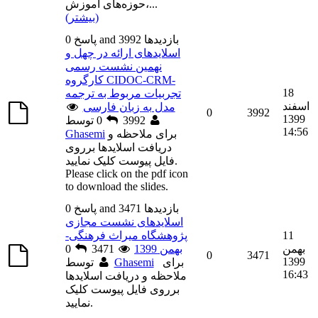
...
حوزه‌های آموزش،
(بیشتر)
0 پاسخ and 3992 بازديدها
اسلایدهای ارائه در چهل و
نهمین نشست رسمی
کارگروه CIDOC-CRM-
18
تجربیات مربوط به ترجمه
اسفند
مدل به زبان فارسی
0
3992
1399
توسط
3992
0
14:56
برای ملاحظه و
Ghasemi
دریافت اسلایدها برروی
فایل پیوست کلیک نمایید.
Please click on the pdf icon
to download the slides.
0 پاسخ and 3471 بازديدها
اسلایدهای نشست مجازی
11
پژوهشگاه میراث فرهنگی-
بهمن
بهمن 1399
3471
0
0
3471
1399
برای
Ghasemi
توسط
16:43
ملاحظه و دریافت اسلایدها
برروی فایل پیوست کلیک
نمایید.