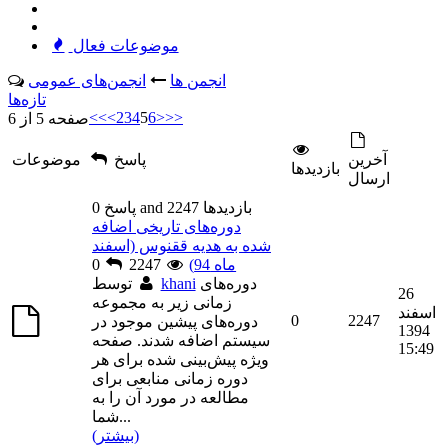
موضوعات فعال
انجمن ها
انجمن‌های عمومی
تازه‌ها
<<
<
2
3
4
5
6
>
>>
صفحه 5 از 6
آخرين
پاسخ
موضوعات
بازديدها
ارسال
0 پاسخ and 2247 بازديدها
دوره‌های تاریخی اضافه
شده به هدیه ققنوس (اسفند
ماه 94)
2247
0
دوره‌های
khani
توسط
26
زمانی زیر به مجموعه
اسفند
0
2247
دوره‌های پیشین موجود در
1394
سیستم اضافه شدند. صفحه
15:49
ویژه پیش‌بینی شده برای هر
دوره زمانی منابعی برای
مطالعه در مورد آن را به
...
شما
(بیشتر)