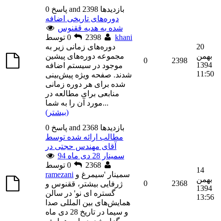
0 پاسخ and 2398 بازديدها
دوره‌های تاریخی اضافه
شده به هدیه ققنوس
khani
توسط
2398
0
20
دوره‌های زمانی زیر به
بهمن
مجموعه دوره‌های پیشین
0
2398
1394
موجود در سیستم اضافه
11:50
شدند. صفحه ویژه پیش‌بینی
شده برای هر دوره زمانی
منابعی برای مطالعه در
...
مورد آن را به شما
(بیشتر)
0 پاسخ and 2368 بازديدها
مطالب ارائه شده توسط
آقای مهندس حجتی در
سمینار 28 دی ماه 94
توسط
2368
0
14
سمینار 'سیمرغ و
ramezani
بهمن
0
2368
ژرفایی بیشتر، ققنوس و
1394
گستره ای نو' در سالن
13:56
همایش‌های بین المللی صدا
و سیما در تاریخ 28 دی ماه