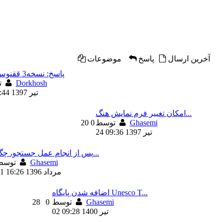
آخرين ارسال
پاسخ
موضوعات
RE: پاسخ: نسخه3 ققنوس
Dorkhosh
توسط
27 تیر 1397 18:44
امکان تغییر فرم نمایش هنگ...
Ghasemi
توسط
0
20
24 تیر 1397 09:36
پس از انجام عمل جستجو، چگ...
Ghasemi
توسط
01 مرداد 1396 16:26
اضافه شدن پایگاه Unesco T...
Ghasemi
توسط
0
28
02 تیر 1400 09:28