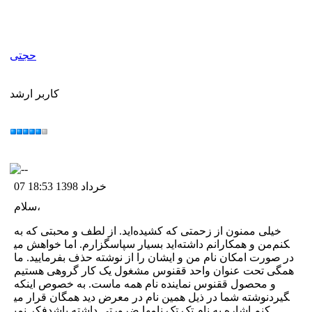
حجتی
کاربر ارشد
07 خرداد 1398 18:53
سلام،
خیلی ممنون از زحمتی که کشیده‌اید. از لطف و محبتی که به
من و همکارانم داشته‌اید بسیار سپاسگزارم. اما خواهش می‎کنم
در صورت امکان نام من و ایشان را از نوشته حذف بفرمایید. ما
همگی تحت عنوان واحد ققنوس مشغول یک کار گروهی هستیم
و محصول ققنوس نماینده نام همه ماست. به خصوص اینکه
نوشته شما در ذیل همین نام در معرض دید همگان قرار می‎گیرد
فکر نمی‎کنم اشاره به نام تک تک نامها ضرورتی داشته باشد.