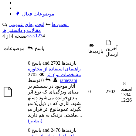
موضوعات فعال
انجمن ها
انجمن‌های عمومی
مقالات و دانستنی‌ها
<<
<
1
2
3
4
صفحه 4 از 4
آخرين
پاسخ
موضوعات
بازديدها
ارسال
0 پاسخ and 2702 بازديدها
راهنمای استفاده از محاوره‌
مشخصات نوع اثر
2702
ramezani
توسط
0
18
آثار موجود در سیستم بر
اسفند
0
2702
مبنای ویژگی‌ای که نوع اثر
1394
خوانده می‌شود دسته‎بندی
12:26
می‎شود. آثاری که در ذیل یک
نوع اثر قرار می‎گیرند عموما
...
ماهیتی نزدیک به هم دارند.
(بیشتر)
0 پاسخ and 2476 بازديدها
راهنمای استفاده از نقشه