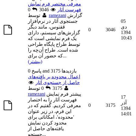
معرفی مختصر فرم نمایش
فهرست آثار
3046
0
گزارش
ramezani
توسط
05
جستجوی آثار در نرم‌افزار
دی
ققنوس، مانند دیگر
0
3046
1394
گزارش‌های سیستم، دارای
10:43
یک فرم نمایشی است که
توسط طراح پایگاه طراحی
شده است. طراح آن‌چه را
...
که حضور آن برای
(بیشتر)
0 پاسخ and 3175 بازديدها
اعمال محدوده بر یافته‌های
حاصل از جستجوی آثار
توسط
3175
0
پیشتر فرم نمایش
ramezani
17
فهرست آثار را به اختصار
آذر
0
3175
معرفی کردیم. گفتیم که در
1394
این فرم، در زیر عنوان
14:01
'محدوده'، امکاناتی برای
محدود کردن نمایش
یافته‌های حاصل از
...
جستجو