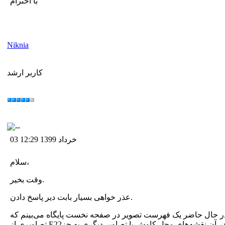
با احترام
Niknia
کاربر ارشد
03 خرداد 1399 12:29
سلام،
وقت بخیر.
عذر خواهی بسیار بابت دیر پاسخ دادن.
؟ در حال حاضر یک فهرست تصویر در صفحه نخست پایگاه می‌بینم که
تصاویری از E22هاست در واقع اسم این فهرست تصاویر اشیاء کاوش شده در منطقه وشنوه است. می‌خواهم فهرست دیگری از تصاویر داشته باشم که در آن نقشه‌های محل کاوش یا تصاویر دیگری به جز